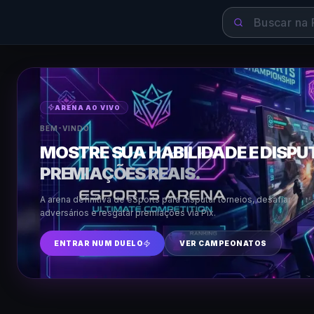
ARENA AO VIVO
BEM-VINDO
MOSTRE SUA HABILIDADE E DISPU
PREMIAÇÕES REAIS.
A arena definitiva de eSports para disputar torneios, desafiar
adversários e resgatar premiações via Pix.
ENTRAR NUM DUELO
VER CAMPEONATOS