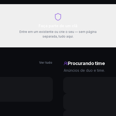
Faça parte de um clã
Entre em um existente ou crie o seu — sem página
separada, tudo aqui.
Ver tudo
Procurando time
Anúncios de duo e time.